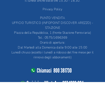
Il lunedì anche dalle ore 15.30 - 18.30.
Privacy Policy
PUNTO VENDITA
UFFICIO TURISTICO (INFOPOINT DISCOVER AREZZO) -
STAZIONE
Piazza della Repubblica, 1 (fronte Stazione Ferroviaria)
Tel.: 0575/1696369
Orario di apertura:
Dal Martedì alla Domenica dalle 9:00 alle 15:00
Lunedì chiuso (eccetto i lunedì a ridosso del fine mese per il
rinnovo degli abbonamenti)
by
Quantico