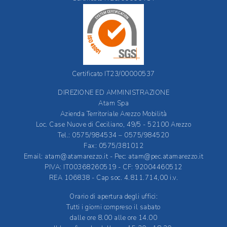
Certificato IT23/00000537
DIREZIONE ED AMMINISTRAZIONE
Atam Spa
Azienda Territoriale Arezzo Mobilità
Loc. Case Nuove di Ceciliano, 49/5 - 52100 Arezzo
Tel.: 0575/984534 – 0575/984520
Fax: 0575/381012
Email:
atam@atamarezzo.it
- Pec:
atam@pec.atamarezzo.it
PIVA: IT00368260519 - CF: 92004460512
REA 106838 - Cap soc. 4.811.714,00 i.v.
Orario di apertura degli uffici:
Tutti i giorni compreso il sabato
dalle ore 8.00 alle ore 14.00