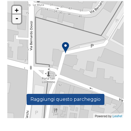
+
-
Raggiungi questo parcheggio
Powered by
Leaflet