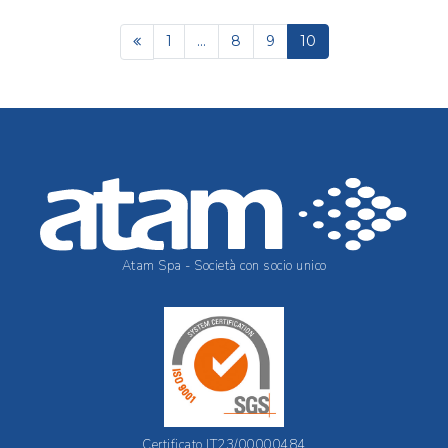
1
...
8
9
10
Atam Spa - Società con socio unico
Certificato IT23/00000484