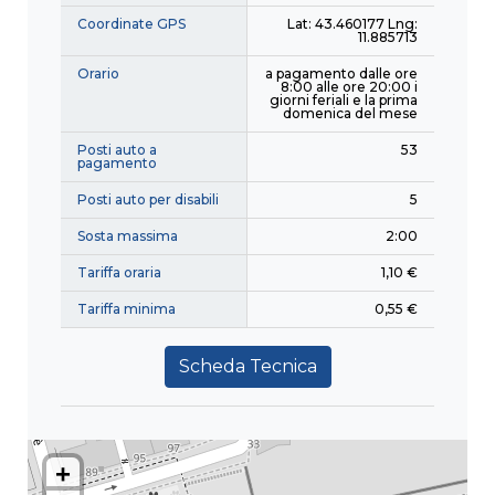
Coordinate GPS
Lat: 43.460177 Lng:
11.885713
Orario
a pagamento dalle ore
8:00 alle ore 20:00 i
giorni feriali e la prima
domenica del mese
Posti auto a
53
pagamento
Posti auto per disabili
5
Sosta massima
2:00
Tariffa oraria
1,10 €
Tariffa minima
0,55 €
Scheda Tecnica
+