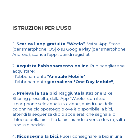
ISTRUZIONI PER L’USO
1.
Scarica l'app gratuita “Weelo”
. Vai su App Store
(per smartphone iOS) o su Google Play (per smartphone
Android), scarica l'app , quindi registrati.
2.
Acquista l'abbonamento online
. Puoi scegliere se
acquistare:
- l'abbonamento
"Annuale Mobile"
;
- l'abbonamento
giornaliero "One Day Mobile"
;
3.
Preleva la tua bici
. Raggiunta la stazione Bike
Sharing prescelta, dalla App “Weelo” con il tuo
smartphone seleziona la stazione, quindi una delle
colonnine cicloposteggio ove è disponibile la bici,
attendi la sequenza di bip accelerati che segnala lo
sblocco della bici, sfila la bici tirandola verso destra, salta
in sella e pedala!
4.
Riconsegna la bici
. Puoi riconsegnare la bici in una