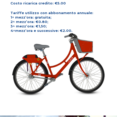
Costo ricarica credito: €5.00
Tariffe utilizzo con abbonamento annuale:
1^ mezz’ora: gratuita;
2^ mezz’ora: €0.80;
3^ mezz’ora: €1,50;
4^mezz’ora e successive: €2.00.