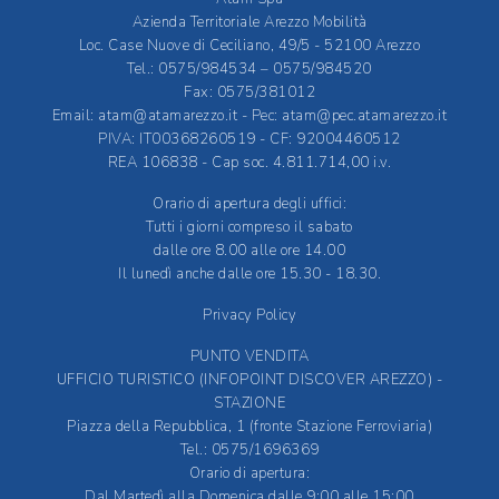
Azienda Territoriale Arezzo Mobilità
Loc. Case Nuove di Ceciliano, 49/5 - 52100 Arezzo
Tel.: 0575/984534 – 0575/984520
Fax: 0575/381012
Email:
atam@atamarezzo.it
- Pec:
atam@pec.atamarezzo.it
PIVA: IT00368260519 - CF: 92004460512
REA 106838 - Cap soc. 4.811.714,00 i.v.
Orario di apertura degli uffici:
Tutti i giorni compreso il sabato
dalle ore 8.00 alle ore 14.00
Il lunedì anche dalle ore 15.30 - 18.30.
Privacy Policy
PUNTO VENDITA
UFFICIO TURISTICO (INFOPOINT DISCOVER AREZZO) -
STAZIONE
Piazza della Repubblica, 1 (fronte Stazione Ferroviaria)
Tel.: 0575/1696369
Orario di apertura:
Dal Martedì alla Domenica dalle 9:00 alle 15:00