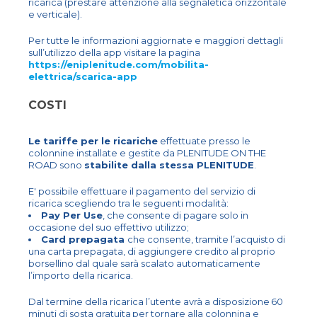
ricarica (prestare attenzione alla segnaletica orizzontale
e verticale).
Per tutte le informazioni aggiornate e maggiori dettagli
sull’utilizzo della app visitare la pagina
https://eniplenitude.com/mobilita-
elettrica/scarica-app
COSTI
Le tariffe per le ricariche
effettuate presso le
colonnine installate e gestite da PLENITUDE ON THE
ROAD sono
stabilite dalla stessa PLENITUDE
.
E' possibile effettuare il pagamento del servizio di
ricarica scegliendo tra le seguenti modalità:
Pay Per Use
, che consente di pagare solo in
occasione del suo effettivo utilizzo;
Card prepagata
che consente, tramite l’acquisto di
una carta prepagata, di aggiungere credito al proprio
borsellino dal quale sarà scalato automaticamente
l’importo della ricarica.
Dal termine della ricarica l’utente avrà a disposizione 60
minuti di sosta gratuita per tornare alla colonnina e