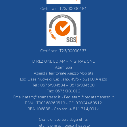
Certificato IT23/00000484
Certificato IT23/00000537
DIREZIONE ED AMMINISTRAZIONE
Atam Spa
Azienda Territoriale Arezzo Mobilità
Loc. Case Nuove di Ceciliano, 49/5 - 52100 Arezzo
Tel.: 0575/984534 – 0575/984520
Fax: 0575/381012
Email:
atam@atamarezzo.it
- Pec:
atam@pec.atamarezzo.it
PIVA: IT00368260519 - CF: 92004460512
REA 106838 - Cap soc. 4.811.714,00 i.v.
Orario di apertura degli uffici:
Tutti i giorni compreso il sabato