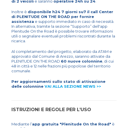
di 2 veicoli
e saranno
operative 24h su 24
.
Inoltre è
disponibile h24 7 giorni su7 il call Center
di PLENITUDE ON THE ROAD per fornire
assistenza
e supporto immediato in caso di necessità.
In alternativa, tramite la sezione “Supporto” dell'app
Plenitude On the Road è possibile trovare informazioni
utili o segnalare eventuali problemi riscontrati durante la
ricarica.
Al completamento del progetto, elaborato da ATAM e
approvato dal Comune di Arezzo, saranno attivate da
PLENITUDE ON THE ROAD
60 nuove colonnine
, di cui
48 in città e 12 nelle frazioni più popolose del territorio
comunale.
Per aggiornamenti sullo stato di attivazione
delle colonnine
VAI ALLA SEZIONE NEWS >>
ISTRUZIONI E REGOLE PER L’USO
Mediante l’
app gratuita "Plenitude On the Road"
è