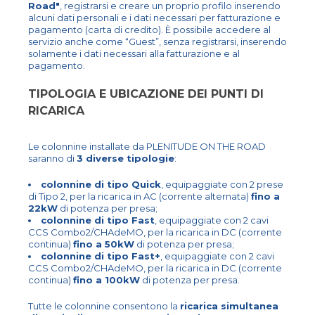
Road"
, registrarsi e creare un proprio profilo inserendo
alcuni dati personali e i dati necessari per fatturazione e
pagamento (carta di credito). È possibile accedere al
servizio anche come “Guest”, senza registrarsi, inserendo
solamente i dati necessari alla fatturazione e al
pagamento.
TIPOLOGIA E UBICAZIONE DEI PUNTI DI
RICARICA
Le colonnine installate da PLENITUDE ON THE ROAD
saranno di
3 diverse tipologie
:
colonnine di tipo Quick
, equipaggiate con 2 prese
di Tipo 2, per la ricarica in AC (corrente alternata)
fino a
22kW
di potenza per presa;
colonnine di tipo Fast
, equipaggiate con 2 cavi
CCS Combo2/CHAdeMO, per la ricarica in DC (corrente
continua)
fino a 50kW
di potenza per presa;
colonnine di tipo Fast+
, equipaggiate con 2 cavi
CCS Combo2/CHAdeMO, per la ricarica in DC (corrente
continua)
fino a 100kW
di potenza per presa.
Tutte le colonnine consentono la
ricarica simultanea