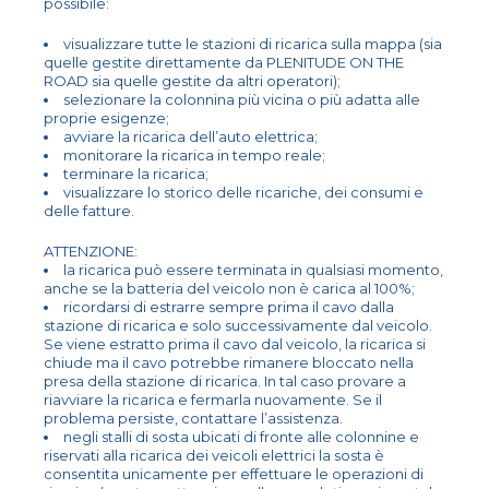
possibile:
visualizzare tutte le stazioni di ricarica sulla mappa (sia
quelle gestite direttamente da PLENITUDE ON THE
ROAD sia quelle gestite da altri operatori);
selezionare la colonnina più vicina o più adatta alle
proprie esigenze;
avviare la ricarica dell’auto elettrica;
monitorare la ricarica in tempo reale;
terminare la ricarica;
visualizzare lo storico delle ricariche, dei consumi e
delle fatture.
ATTENZIONE:
la ricarica può essere terminata in qualsiasi momento,
anche se la batteria del veicolo non è carica al 100%;
ricordarsi di estrarre sempre prima il cavo dalla
stazione di ricarica e solo successivamente dal veicolo.
Se viene estratto prima il cavo dal veicolo, la ricarica si
chiude ma il cavo potrebbe rimanere bloccato nella
presa della stazione di ricarica. In tal caso provare a
riavviare la ricarica e fermarla nuovamente. Se il
problema persiste, contattare l’assistenza.
negli stalli di sosta ubicati di fronte alle colonnine e
riservati alla ricarica dei veicoli elettrici la sosta è
consentita unicamente per effettuare le operazioni di