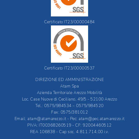
Certificato IT23/00000484
Certificato IT23/00000537
DIREZIONE ED AMMINISTRAZIONE
Atam Spa
Azienda Territoriale Arezzo Mobilità
Loc. Case Nuove di Ceciliano, 49/5 - 52100 Arezzo
Tel.: 0575/984534 – 0575/984520
Fax: 0575/381012
Email:
atam@atamarezzo.it
- Pec:
atam@pec.atamarezzo.it
PIVA: IT00368260519 - CF: 92004460512
REA 106838 - Cap soc. 4.811.714,00 i.v.