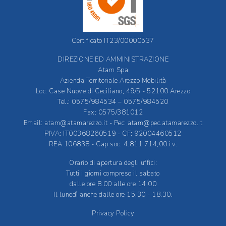
Certificato IT23/00000537
DIREZIONE ED AMMINISTRAZIONE
Atam Spa
Azienda Territoriale Arezzo Mobilità
Loc. Case Nuove di Ceciliano, 49/5 - 52100 Arezzo
Tel.: 0575/984534 – 0575/984520
Fax: 0575/381012
Email:
atam@atamarezzo.it
- Pec:
atam@pec.atamarezzo.it
PIVA: IT00368260519 - CF: 92004460512
REA 106838 - Cap soc. 4.811.714,00 i.v.
Orario di apertura degli uffici:
Tutti i giorni compreso il sabato
dalle ore 8.00 alle ore 14.00
Il lunedì anche dalle ore 15.30 - 18.30.
Privacy Policy