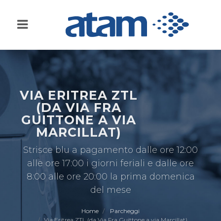
VIA ERITREA ZTL
(DA VIA FRA
GUITTONE A VIA
MARCILLAT)
Strisce blu a pagamento dalle ore 12:00
alle ore 17:00 i giorni feriali e dalle ore
8:00 alle ore 20:00 la prima domenica
del mese
Home
Parcheggi
Via Eritrea ZTL (da Via Fra Guittone a via Marcillat)