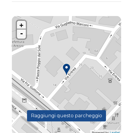
+
-
Raggiungi questo parcheggio
Powered by
Leaflet