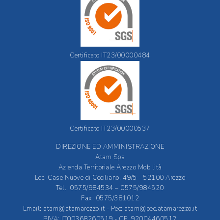
Certificato IT23/00000484
Certificato IT23/00000537
DIREZIONE ED AMMINISTRAZIONE
Atam Spa
Azienda Territoriale Arezzo Mobilità
Loc. Case Nuove di Ceciliano, 49/5 - 52100 Arezzo
Tel.: 0575/984534 – 0575/984520
Fax: 0575/381012
Email:
atam@atamarezzo.it
- Pec:
atam@pec.atamarezzo.it
PIVA: IT00368260519 - CF: 92004460512