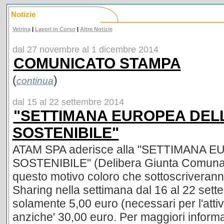
Notizie
Vetrina
|
Lavori in Corso
|
Altre Notizie
dal 27 novembre al 1 dicembre 2014
COMUNICATO STAMPA
(
)
continua
dal 15 al 22 settembre 2014
"SETTIMANA EUROPEA DELL
SOSTENIBILE"
ATAM SPA aderisce alla "SETTIMANA 
SOSTENIBILE" (Delibera Giunta Comunale
questo motivo coloro che sottoscriverann
Sharing nella settimana dal 16 al 22 se
solamente 5,00 euro (necessari per l'atti
anziche' 30,00 euro. Per maggiori informazi