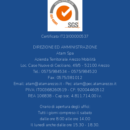
Certificato IT23/00000537
DIREZIONE ED AMMINISTRAZIONE
Atam Spa
Azienda Territoriale Arezzo Mobilità
Loc. Case Nuove di Ceciliano, 49/5 - 52100 Arezzo
Tel.: 0575/984534 – 0575/984520
Fax: 0575/381012
Email:
atam@atamarezzo.it
- Pec:
atam@pec.atamarezzo.it
PIVA: IT00368260519 - CF: 92004460512
REA 106838 - Cap soc. 4.811.714,00 i.v.
Orario di apertura degli uffici:
Tutti i giorni compreso il sabato
dalle ore 8.00 alle ore 14.00
Il lunedì anche dalle ore 15.30 - 18.30.