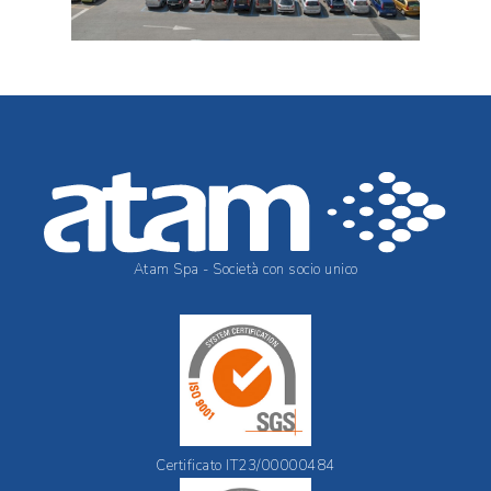
Atam Spa - Società con socio unico
Certificato IT23/00000484