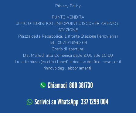
Privacy Policy
PUNTO VENDITA
UFFICIO TURISTICO (INFOPOINT DISCOVER AREZZO) -
STAZIONE
Piazza della Repubblica, 1 (fronte Stazione Ferroviaria)
Tel.: 0575/1696369
Orario di apertura:
Dal Martedì alla Domenica dalle 9:00 alle 15:00
Lunedì chiuso (eccetto i lunedì a ridosso del fine mese per il
rinnovo degli abbonamenti)
by
Quantico