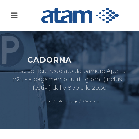
CADORNA
In superficie regolato da barriere Aperto
h24 - a pagamento tutti i giorni (inclusi i
festivi) dalle 8:30 alle 20:30
Home
Parcheggi
Cadorna